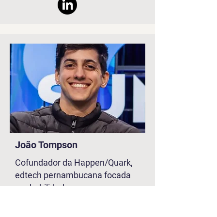
João Tompson
Cofundador da Happen/Quark,
edtech pernambucana focada
em habilidades
comportamentais que já
impactou mais de 30 mil alunos.